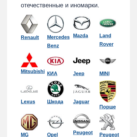
отечественные и иномарки.
Mazda
Land
Mercedes
Renault
Rover
Benz
Mitsubishi
КИА
Jeep
MINI
Lexus
Шкода
Jaguar
Порше
Peugeot
MG
Opel
Peugeot